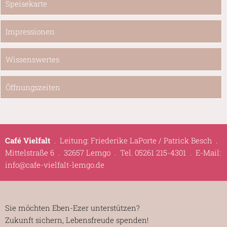
Speisekarte
Impressionen
Wissenswertes
Öffnungszeiten
Café Vielfalt
.
Leitung: Friederike LaPorte / Patrick Besch
.
Mittelstraße 6
.
32657 Lemgo
.
Tel. 05261 215-4301
.
E-Mail:
info@cafe-vielfalt-lemgo.de
Sie möchten Eben-Ezer unterstützen?
Zukunft sichern, Lebensfreude spenden!